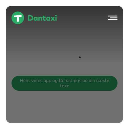
Hop
til
indholdet
Taxa Pris
Læs alt om vores taxapriser (alm. vogne og store
vogne)
Hent vores app og få fast pris på din næste
taxa