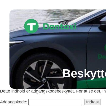
Hop
til
indholdet
Beskytt
Dette indhold er adgangskodebeskyttet. For at se det, i
Adgangskode: