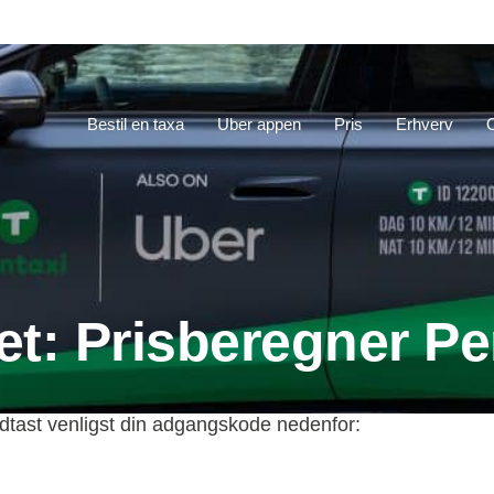
Bestil en taxa
Uber appen
Pris
Erhverv
et: Prisberegner P
ndtast venligst din adgangskode nedenfor: