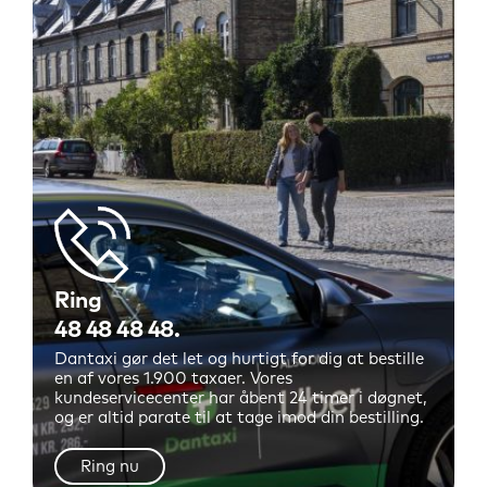
Ring
48 48 48 48
Dantaxi gør det let og hurtigt for dig at bestille
en af vores 1.900 taxaer. Vores
kundeservicecenter har åbent 24 timer i døgnet,
og er altid parate til at tage imod din bestilling.
Ring nu