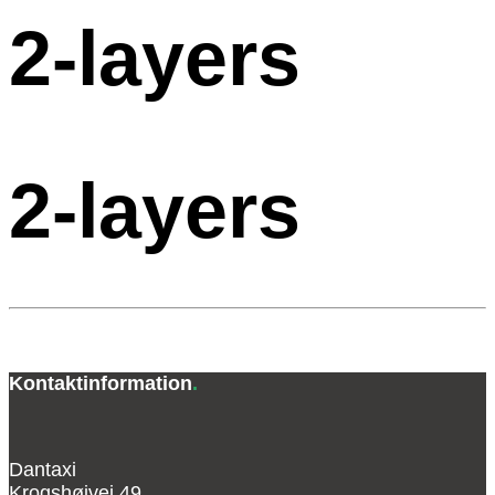
2-layers
2-layers
Kontaktinformation
.
Dantaxi
Krogshøjvej 49