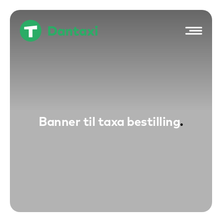
Hop
til
indholdet
Banner til taxa bestilling