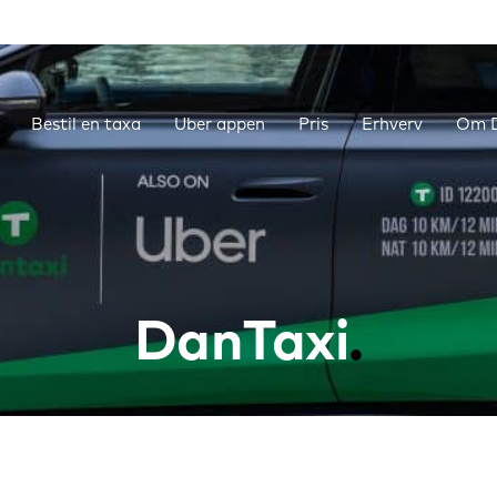
Bestil en taxa
Uber appen
Pris
Erhverv
Om D
DanTaxi