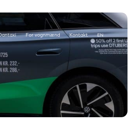
antaxi
For vognmænd
Kontakt
EN