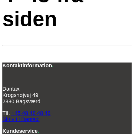
siden
Kontaktinformation
.
Dantaxi
Krogshøjvej 49
2880 Bagsværd
Tlf.
+45 48 48 48 48
Skriv til Dantaxi
Kundeservice
.