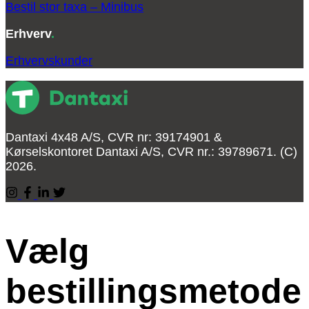
Bestil stor taxa – Minibus
Erhverv
.
Erhvervskunder
Dantaxi 4x48 A/S, CVR nr: 39174901 &
Kørselskontoret Dantaxi A/S, CVR nr.: 39789671. (C)
2026.
Vælg
bestillingsmetode