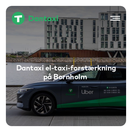
Hop
til
indholdet
Dantaxi el-taxi-forstærkning
på Bornholm