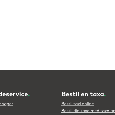
deservice
.
Bestil en taxa
.
 sager
Bestil taxi online
Bestil din taxa med taxa a