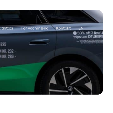
antaxi
For vognmænd
Kontakt
EN