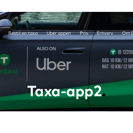
Bestil en taxa
Uber appen
Pris
Erhverv
Om D
Taxa-app2