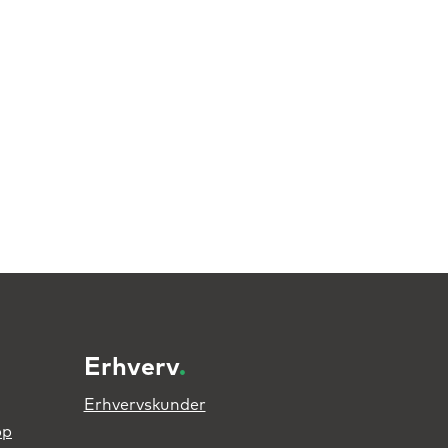
Erhverv
.
Erhvervskunder
pp