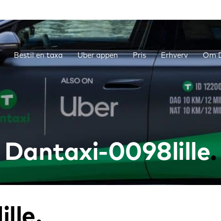
Bestil en taxa
Uber appen
Pris
Erhverv
Om D
Dantaxi-0098lille
lle