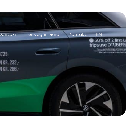
antaxi
For vognmænd
Kontakt
EN