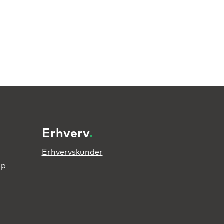
Erhverv
.
Erhvervskunder
pp