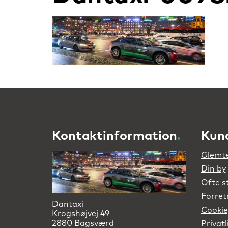
Kontaktinformation
.
Kun
Glemte
Din by
Ofte s
Forret
Dantaxi
Cookie
Krogshøjvej 49
2880 Bagsværd
Privatl