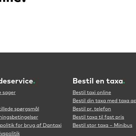
deservice
.
Bestil en taxa
.
 sager
Bestil taxi online
Bestil din taxa med taxa a
tillede spørgsmål
Bestil pr. telefon
ningsbetingelser
Bestil taxa til fast pris
politik for brug af Dantaxi
Bestil stor taxa – Minibus
ivspolitik