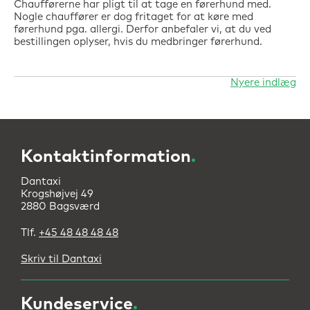
Chaufførerne har pligt til at tage en førerhund med.
Nogle chauffører er dog fritaget for at køre med
førerhund pga. allergi. Derfor anbefaler vi, at du ved
bestillingen oplyser, hvis du medbringer førerhund.
Nyere indlæg
Navigation
til
indlæg
Kontaktinformation
.
Dantaxi
Krogshøjvej 49
2880 Bagsværd
Tlf.
+45 48 48 48 48
Skriv til Dantaxi
Kundeservice
.