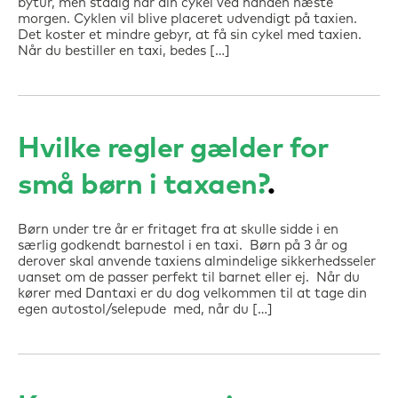
bytur, men stadig har din cykel ved hånden næste
morgen. Cyklen vil blive placeret udvendigt på taxien.
Det koster et mindre gebyr, at få sin cykel med taxien.
Når du bestiller en taxi, bedes […]
Hvilke regler gælder for
små børn i taxaen?
Børn under tre år er fritaget fra at skulle sidde i en
særlig godkendt barnestol i en taxi. Børn på 3 år og
derover skal anvende taxiens almindelige sikkerhedsseler
uanset om de passer perfekt til barnet eller ej. Når du
kører med Dantaxi er du dog velkommen til at tage din
egen autostol/selepude med, når du […]