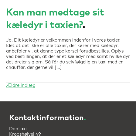
Kan man medtage sit
kæledyr i taxien?
Ja. Dit kæledyr er velkommen indenfor i vores taxier.
Idet at det ikke er alle taxier, der kører med kæledyr,
anbefaler vi, at denne type kørsel forudbestilles. Oplys
ved bestillingen, at der er et kæledyr med samt hvilke dyr
det drejer sig om. Så får du selvfølgelig en taxi med en
chauffør, der gerne vil […]
Ældre indlæg
Navigation
til
indlæg
Kontaktinformation
.
Dantaxi
Krogshøjvej 49