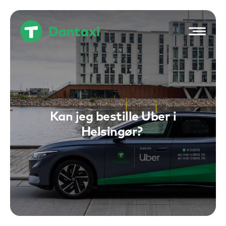
Hop
til
indholdet
Kan jeg bestille Uber i
Helsingør?