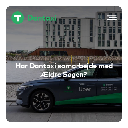
Hop
til
indholdet
Har Dantaxi samarbejde med
Ældre Sagen?