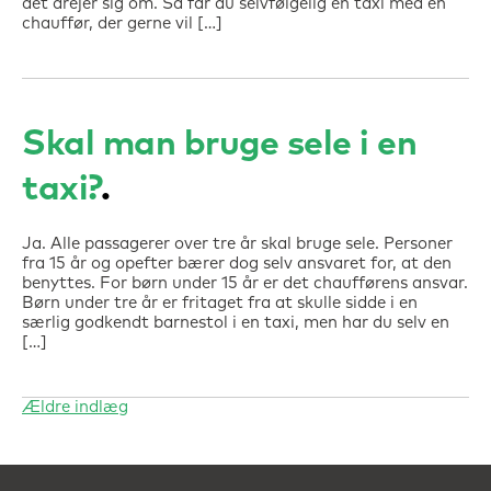
det drejer sig om. Så får du selvfølgelig en taxi med en
chauffør, der gerne vil […]
Skal man bruge sele i en
taxi?
Ja. Alle passagerer over tre år skal bruge sele. Personer
fra 15 år og opefter bærer dog selv ansvaret for, at den
benyttes. For børn under 15 år er det chaufførens ansvar.
Børn under tre år er fritaget fra at skulle sidde i en
særlig godkendt barnestol i en taxi, men har du selv en
[…]
Ældre indlæg
Navigation
til