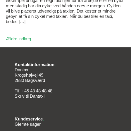
eksempel undgår en regnfuld hjemtur fra arbejde eller en bytur,
men stadig har din cykel ved hånden næste morgen. Cyklen
vil blive placeret udvendigt på taxien. Det koster et mindre
gebyr, at få sin cykel med taxien. Når du bestiller en taxi,
bedes […]
Ældre indlæg
Navigation
til
indlæg
Kontaktinformation
.
Dantaxi
Krogshøjvej 49
2880 Bagsværd
Tlf.
+45 48 48 48 48
Skriv til Dantaxi
Kundeservice
.
Glemte sager