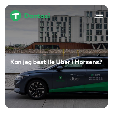
Hop
til
indholdet
Kan jeg bestille Uber i Horsens?