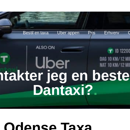
Bestil en taxa
Uber appen
Pris
Erhverv
akter jeg en beste
Dantaxi?
:
Odense Taxa