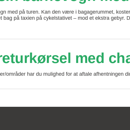
ogn med på turen. Kan den være i bagagerummet, koster de
 bag på taxien på cykelstativet – mod et ekstra gebyr. D
 returkørsel med ch
byer/områder har du mulighed for at aftale afhentningen d