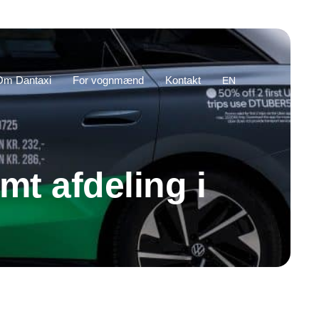
Om Dantaxi
For vognmænd
Kontakt
EN
mt afdeling i