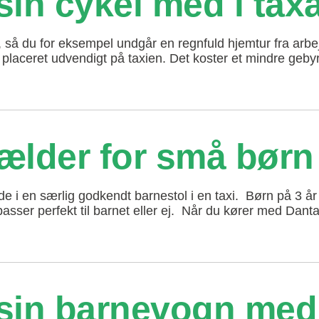
in cykel med i tax
så du for eksempel undgår en regnfuld hjemtur fra arbejd
laceret udvendigt på taxien. Det koster et mindre gebyr, 
gælder for små børn
sidde i en særlig godkendt barnestol i en taxi. Børn på 3 
sser perfekt til barnet eller ej. Når du kører med Danta
sin barnevogn med 