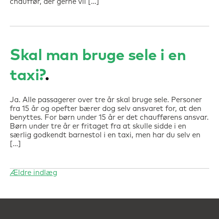
chauffør, der gerne vil […]
Skal man bruge sele i en
taxi?
Ja. Alle passagerer over tre år skal bruge sele. Personer
fra 15 år og opefter bærer dog selv ansvaret for, at den
benyttes. For børn under 15 år er det chaufførens ansvar.
Børn under tre år er fritaget fra at skulle sidde i en
særlig godkendt barnestol i en taxi, men har du selv en
[…]
Ældre indlæg
Navigation
til
indlæg