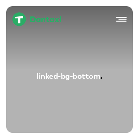
Hop
til
indholdet
linked-bg-bottom