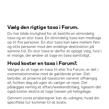
Vælg den rigtige taxa i
Farum
Du har både mulighed for at bestille en almindelig
taxa og en stor taxa. En almindelig taxa kan medtage
op til fire personer. En stor taxa kan køre mellem fem
og otte personer mod den endelige destination på
samme tid. En stor taxa er derfor et oplagt valg, hvis I
er mange, der ønsker at tage en taxa samtidigt.
Hvad koster en taxa i
Farum
?
Vælger du at tage en taxa til eller fra
Farum
, er det i
overensstemmelse med de gældende priser. Det
betyder, at priserne på taxaturen varierer afhængig
af, hvilken dag på ugen du vælger at rejse. Der
pålægges nemlig et aften/weekendtillæg, ligesom det
også koster ekstra at tage taxaen på helligdage.
Gennem vores prisberegner kan du udregne, hvad din
specifikke tur kommer til at koste.