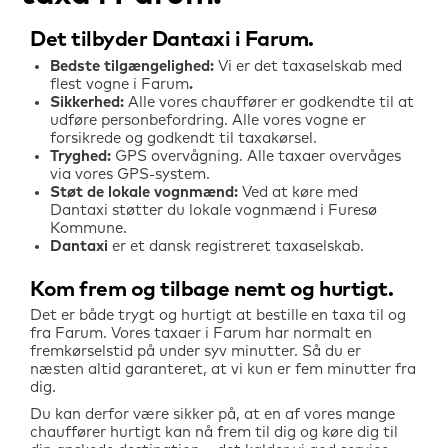
Det tilbyder Dantaxi i
Farum
Bedste tilgængelighed:
Vi er det taxaselskab med
flest vogne i
Farum
.
Sikkerhed:
Alle vores chauffører er godkendte til at
udføre personbefordring. Alle vores vogne er
forsikrede og godkendt til taxakørsel.
Tryghed:
GPS overvågning. Alle taxaer overvåges
via vores GPS-system.
Støt de lokale vognmænd:
Ved at køre med
Dantaxi støtter du lokale vognmænd i Furesø
Kommune.
Dantaxi
er et dansk registreret taxaselskab.
Kom frem og tilbage nemt og hurtigt
Det er både trygt og hurtigt at bestille en taxa til og
fra
Farum
. Vores taxaer i
Farum
har normalt en
fremkørselstid på under syv minutter. Så du er
næsten altid garanteret, at vi kun er fem minutter fra
dig.
Du kan derfor være sikker på, at en af vores mange
chauffører hurtigt kan nå frem til dig og køre dig til