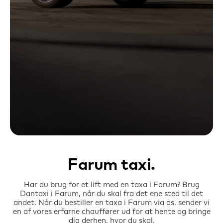
Farum taxi
Har du brug for et lift med en taxa i
Farum
? Brug
Dantaxi i
Farum
, når du skal fra det ene sted til det
andet. Når du bestiller en taxa i
Farum
via os, sender vi
en af vores erfarne chauffører ud for at hente og bringe
dig derhen, hvor du skal.