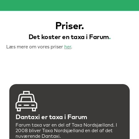
Priser
Det koster en taxa i
Farum
.
Læs mere om vores priser
her
.
Dantaxi er taxa i Farum
Farum taxa var en del af Taxa Nordsjælland. I
2008 bliver Taxa Nordsjælland en del af det
nuværende Dantaxi.