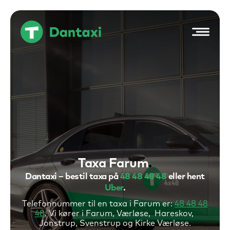
Hop
til
indholdet
Taxa
Farum
Dantaxi – bestil taxa på
48 48 48 48
eller hent
Uber
.
Telefonnummer til en taxa i Farum er:
48 48 48
48
. Vi kører i Farum, Værløse, Hareskov,
Jonstrup, Svenstrup og Kirke Værløse.