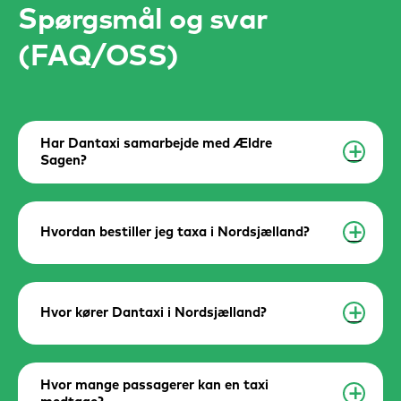
Spørgsmål og svar
(FAQ/OSS)
Har Dantaxi samarbejde med Ældre
a
Sagen?
Hvordan bestiller jeg taxa i Nordsjælland?
a
Hvor kører Dantaxi i Nordsjælland?
a
Hvor mange passagerer kan en taxi
a