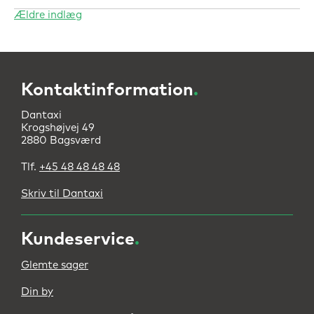
Ældre indlæg
Navigation
til
indlæg
Kontaktinformation
.
Dantaxi
Krogshøjvej 49
2880 Bagsværd
Tlf.
+45 48 48 48 48
Skriv til Dantaxi
Kundeservice
.
Glemte sager
Din by