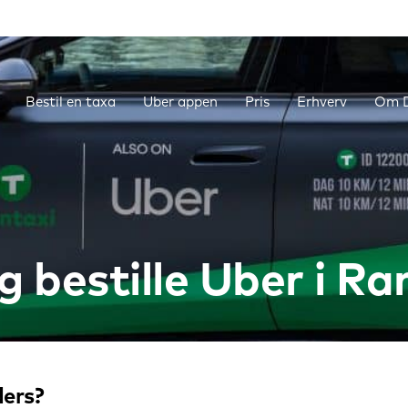
Bestil en taxa
Uber appen
Pris
Erhverv
Om D
g bestille Uber i Ra
ders?