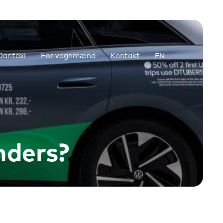
antaxi
For vognmænd
Kontakt
EN
nders?