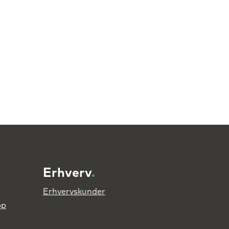
Erhverv
.
Erhvervskunder
pp