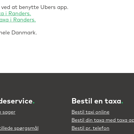
s ved at benytte Ubers app.
a i Randers.
axa i Randers.
 hele Danmark.
deservice
.
Bestil en taxa
.
 sager
Bestil taxi online
Bestil din taxa med taxa a
tillede spørgsmål
Bestil pr. telefon