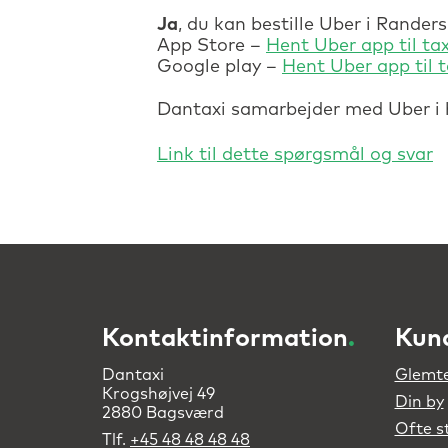
Ja
, du kan bestille Uber i Rander
App Store –
Hent Uber app til tax
Google play –
Hent Uber app til t
Dantaxi samarbejder med Uber i
Kontaktinformation
.
Kun
Dantaxi
Glemte
Krogshøjvej 49
Din by
2880 Bagsværd
Ofte s
Tlf.
+45 48 48 48 48