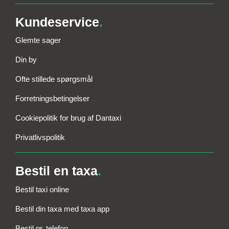
Kundeservice
.
Glemte sager
Din by
Ofte stillede spørgsmål
Forretningsbetingelser
Cookiepolitik for brug af Dantaxi
Privatlivspolitik
Bestil en taxa
.
Bestil taxi online
Bestil din taxa med taxa app
Bestil pr. telefon