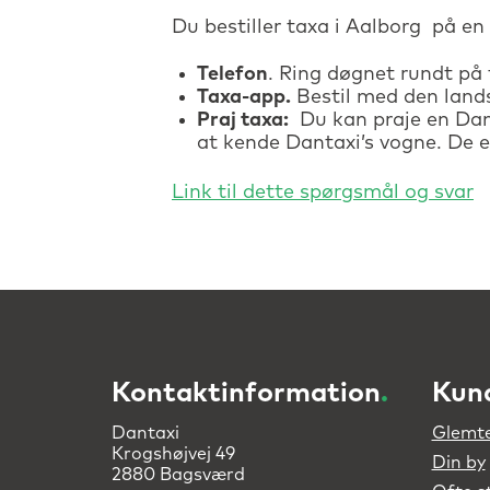
Du bestiller taxa i Aalborg på en
Telefon
. Ring døgnet rundt på 
Taxa-app.
Bestil med den lan
Praj taxa:
Du kan praje en Dant
at kende Dantaxi’s vogne. De e
Kontaktinformation
.
Kun
Dantaxi
Glemte
Krogshøjvej 49
Din by
2880 Bagsværd