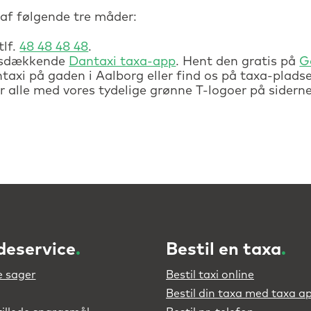
 af følgende tre måder:
tlf.
48 48 48 48
.
dsdækkende
Dantaxi taxa-app
. Hent den gratis på
G
axi på gaden i Aalborg eller find os på taxa-plads
r alle med vores tydelige grønne T-logoer på siderne
deservice
.
Bestil en taxa
.
 sager
Bestil taxi online
Bestil din taxa med taxa a