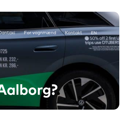
antaxi
For vognmænd
Kontakt
EN
 Aalborg?