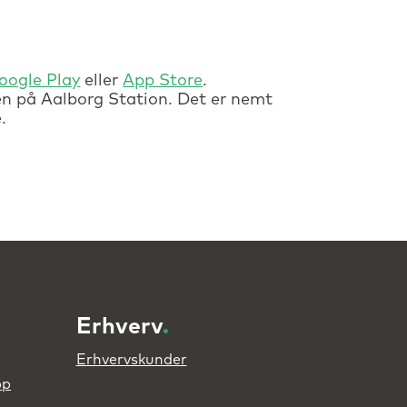
oogle Play
eller
App Store
.
en på Aalborg Station. Det er nemt
.
Erhverv
.
Erhvervskunder
pp