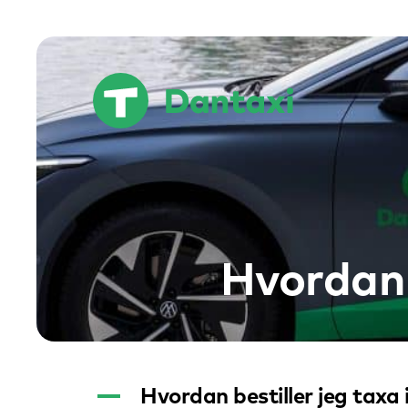
Hop
til
indholdet
Hvordan b
A
Hvordan bestiller jeg taxa 