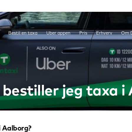
Bestil en taxa
Uber appen
Pris
Erhverv
Om D
estiller jeg taxa i
i Aalborg?