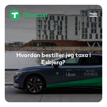
Hop
til
indholdet
Hvordan bestiller jeg taxa i
Esbjerg?