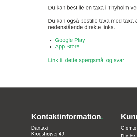
Du kan bestille en taxa i Thyholm ved 
Du kan også bestille taxa med taxa a
nedenstående direkte links.
Google Play
App Store
Kontaktinformation
.
Kun
Dantaxi
Glemte
Krogshøjvej 49
Din by