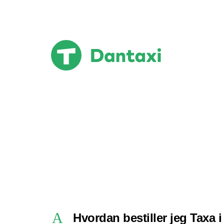
Hop
til
indholdet
Hvordan b
A
Hvordan bestiller jeg Taxa