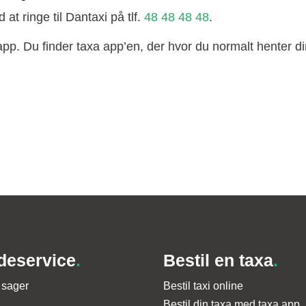
at ringe til Dantaxi på tlf.
48 48 48 48
.
pp. Du finder taxa app’en, der hvor du normalt henter di
deservice
.
Bestil en taxa
.
 sager
Bestil taxi online
Bestil din taxa med taxa app