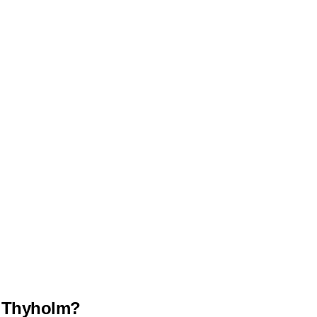
Bestil en taxa
Uber appen
Pris
Erhverv
estiller jeg Taxa i
 i Thyholm?