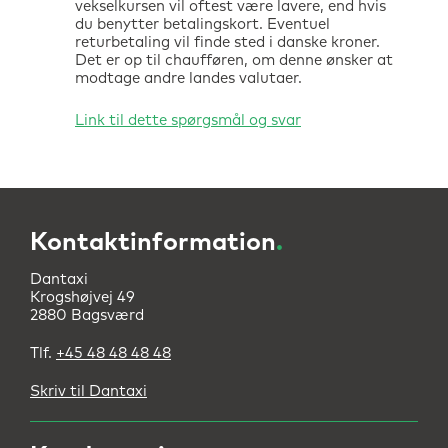
vekselkursen vil oftest være lavere, end hvis
du benytter betalingskort. Eventuel
returbetaling vil finde sted i danske kroner.
Det er op til chaufføren, om denne ønsker at
modtage andre landes valutaer.
Kontaktinformation
.
Dantaxi
Krogshøjvej 49
2880 Bagsværd
Tlf.
+45 48 48 48 48
Skriv til Dantaxi