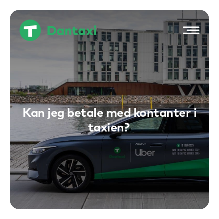
Hop
til
indholdet
Kan jeg betale med kontanter i
taxien?