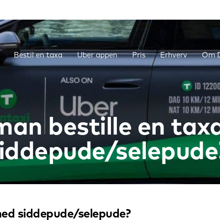
Bestil en taxa
Uber appen
Pris
Erhverv
Om D
man bestille en tax
iddepude/selepude
med siddepude/selepude?