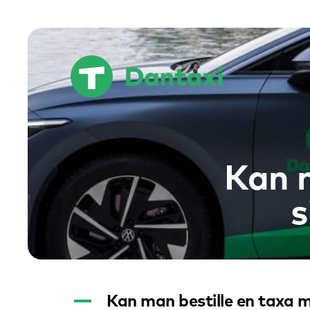
Hop
til
indholdet
Kan 
s
A
Kan man bestille en taxa 