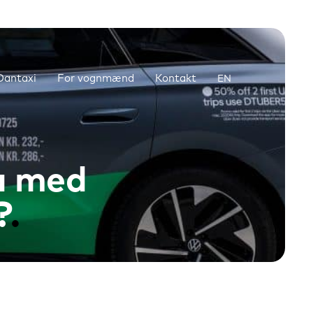
antaxi
For vognmænd
Kontakt
EN
a med
?